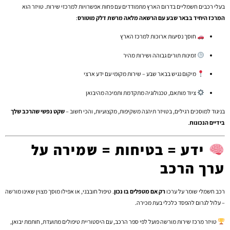
בעלי רכבים חשמליים בדרום הארץ מתמודדים עם פחות אפשרויות למרכזי שירות. טויזר הוא
המרכז היחיד בבאר שבע עם הרשאה מלאה מרשת דלק מוטורס
:
חוסך נסיעות ארוכות למרכז הארץ
זמינות תורים גבוהה ושירות מהיר
מיקום נגיש בבאר שבע – שירות מקומי עם ידע ארצי
ציוד מותאם, טכנולוגיה מתקדמת ותמיכה מהיבואן
בניגוד למוסכים רגילים, בטויזר תיהנה משקיפות, מקצועיות, והכי חשוב –
שקט נפשי שהרכב שלך
בידיים הנכונות
.
ידע = בטיחות = שמירה על
ערך הרכב
רכב חשמלי שומר על ערכו
רק אם מטפלים בו נכון
. טיפול חובבני, או אפילו מוסך מצוין שאינו מורשה
– עלול לגרום להפסד כלכלי בעת מכירה.
טויזר מרכז שירות מורשה פועל לפי ספר הרכב, עם היסטוריית טיפולים מתועדת, חותמת יבואן,