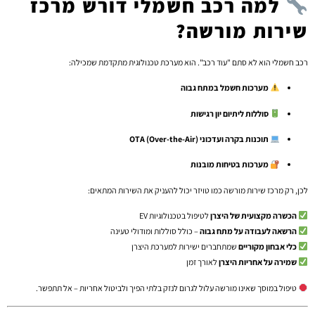
למה רכב חשמלי דורש מרכז
שירות מורשה?
רכב חשמלי הוא לא סתם "עוד רכב". הוא מערכת טכנולוגית מתקדמת שמכילה:
מערכות חשמל במתח גבוה
סוללות ליתיום יון רגישות
תוכנות בקרה ועדכוני OTA (Over-the-Air)
מערכות בטיחות מובנות
לכן, רק מרכז שירות מורשה כמו טויזר יכול להעניק את השירות המתאים:
הכשרה מקצועית של היצרן
לטיפול בטכנולוגיות EV
הרשאה לעבודה על מתח גבוה
– כולל סוללות ומודולי טעינה
כלי אבחון מקוריים
שמתחברים ישירות למערכת היצרן
שמירה על אחריות היצרן
לאורך זמן
טיפול במוסך שאינו מורשה עלול לגרום לנזק בלתי הפיך ולביטול אחריות – אל תתפשר.