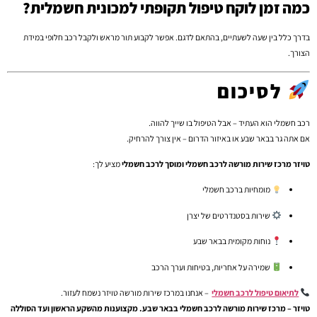
כמה זמן לוקח טיפול תקופתי למכונית חשמלית?
בדרך כלל בין שעה לשעתיים, בהתאם לדגם. אפשר לקבוע תור מראש ולקבל רכב חלופי במידת
הצורך.
לסיכום
רכב חשמלי הוא העתיד – אבל הטיפול בו שייך להווה.
אם אתה גר בבאר שבע או באיזור הדרום – אין צורך להרחיק.
טויזר מרכז שירות מורשה לרכב חשמלי ומוסך לרכב חשמלי
מציע לך:
מומחיות ברכב חשמלי
שירות בסטנדרטים של יצרן
נוחות מקומית בבאר שבע
שמירה על אחריות, בטיחות וערך הרכב
לתיאום טיפול לרכב חשמלי
– אנחנו במרכז שירות מורשה טויזר נשמח לעזור.
טויזר – מרכז שירות מורשה לרכב חשמלי בבאר שבע. מקצוענות מהשקע הראשון ועד הסוללה